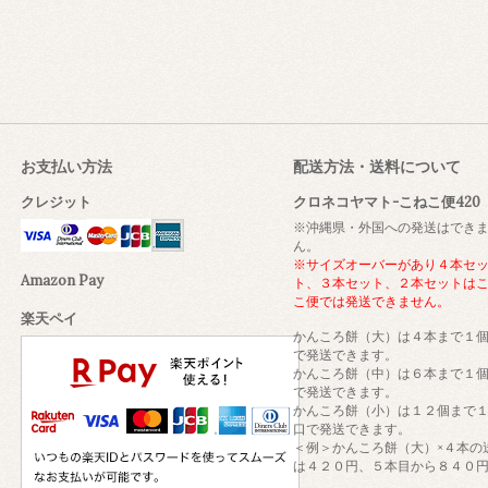
お支払い方法
配送方法・送料について
クレジット
クロネコヤマト-こねこ便420
※沖縄県・外国への発送はでき
ん。
※サイズオーバーがあり４本セ
Amazon Pay
ト、３本セット、２本セットは
こ便では発送できません。
楽天ペイ
かんころ餅（大）は４本まで１
で発送できます。
かんころ餅（中）は６本まで１
で発送できます。
かんころ餅（小）は１２個まで
口で発送できます。
＜例＞かんころ餅（大）×４本の
は４２０円、５本目から８４０