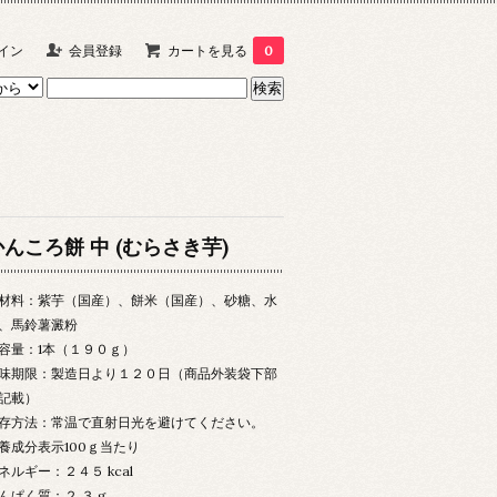
イン
会員登録
カートを見る
0
かんころ餅 中 (むらさき芋)
材料：紫芋（国産）、餅米（国産）、砂糖、水
、馬鈴薯澱粉
容量：1本（１９０ｇ）
味期限：製造日より１２０日（商品外装袋下部
記載）
存方法：常温で直射日光を避けてください。
養成分表示100ｇ当たり
ネルギー：２４５ kcal
んぱく質：２.３ g