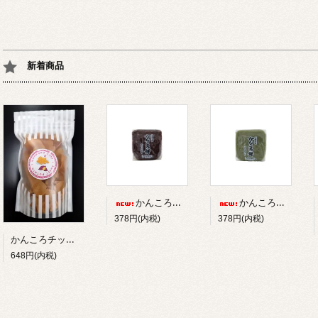
新着商品
かんころ餅 小 (むらさき芋)
かんころ餅 小（よもぎ入り）
378円(内税)
378円(内税)
かんころチップス
648円(内税)