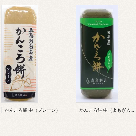
かんころ餅 中（プレーン）
かんころ餅 中（よもぎ入り）