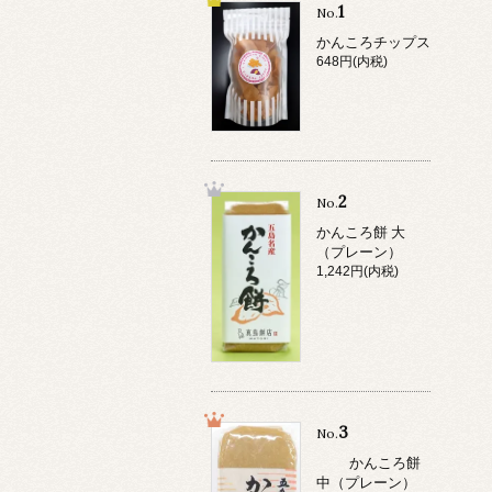
1
No.
かんころチップス
648円(内税)
2
No.
かんころ餅 大
（プレーン）
1,242円(内税)
3
No.
かんころ餅
中（プレーン）