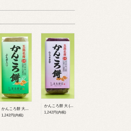
かんころ餅 大 (むらさき芋)
かんころ餅 大（よもぎ入り）
1,242円(内税)
1,242円(内税)