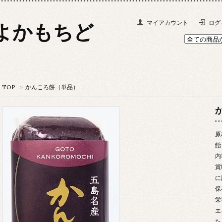
マイアカウント
ログ
よかもちど
TOP
>
かんころ餅（単品）
原
飴
内
賞
に
保
栄
エ
た