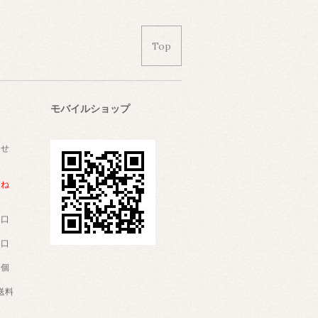
Top
モバイルショップ
ませ
ッ
こね
個口
個口
１個
送料
円