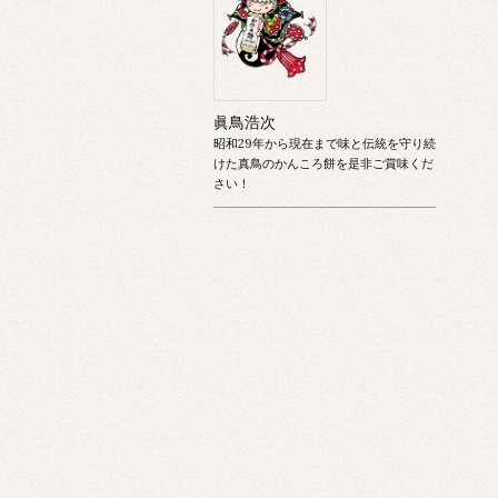
眞鳥浩次
昭和29年から現在まで味と伝統を守り続
けた真鳥のかんころ餅を是非ご賞味くだ
さい！