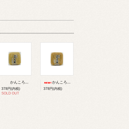
かんころ餅 小（いりごま入り）
かんころ餅 小（プレーン）
378円(内税)
378円(内税)
SOLD OUT