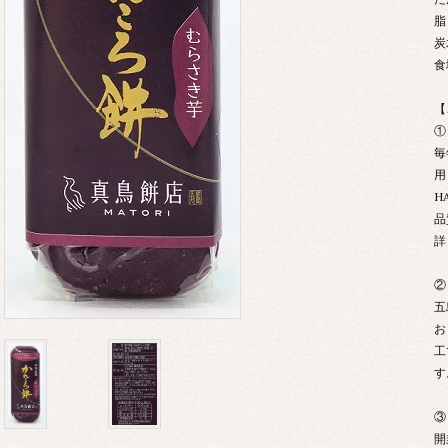
脂
炭
食
【
①
毎
用
H
品
詳
②
五
お
工
す
③
開