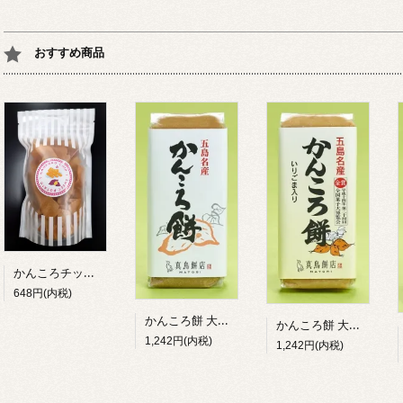
おすすめ商品
かんころチップス
648円(内税)
かんころ餅 大（プレーン）
かんころ餅 大（いりごま入り）
1,242円(内税)
1,242円(内税)