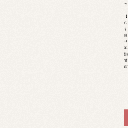
ッ
【
む
す
目
り
加
熟
甘
西