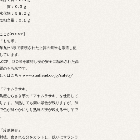
 質：０.３ g
水化物：５８.２ g
塩相当量：０.１ g
ここがPOINT】
「もち米」
年九州3県で収穫された上質の餅米を厳選し使
しています。
ACCP、ISO等を取得し安心安全に精米された高
質のもち米です。
しくはこちら
www.sunflead.co.jp/safety/
「アヤムラサキ」
島産むらさき芋の「アヤムラサキ」を使用して
ります。加熱しても濃い紫色が残りますが、加
で色が鮮やかになり熟練の技が映える干し芋で
。
「冷凍保存」
封後、食される分をカットし、残りはサランラ